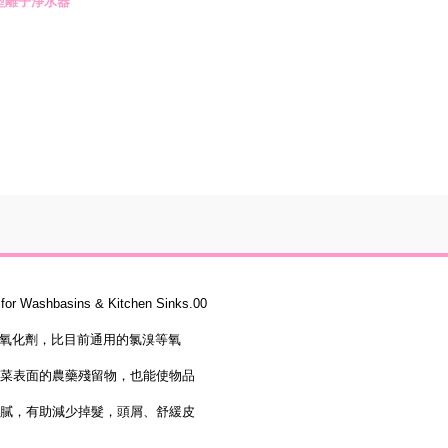
超微型離子淨水器
Washbasins & Kitchen Sinks
.00
力氧化劑，比目前通用的氯溴等氧
菜表面的農藥殘留物，也能使物品
細膩，有助減少掉髮，頭屑、舒緩皮