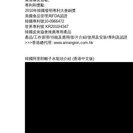
專利和獎勵
2010年韓國發明專利大會銅獎
美國食品管理局FDA認證
韓國專利號
10-0966472
世界專利號 KR2010/4347
韓國皮炎協會推薦專用產品
產品/工作原理/功能及應用/影片介紹/使用及安裝/專利及認證
>>>香港總代理:
www.arirangion.com.hk
韓國阿里郎離子水龍頭介紹 (香港中文版)