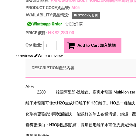
BRAND 品牌:
ARIRANGION MULTI-IONIZER韓國阿里郎
PRODUCT CODE貨品號:
AI05
AVAILABILITY貨品情況:
IN STOCK可訂購
HK$2,280.00
PRICE價目:
Qty 數量:
Add to Cart 加入購物
0 reviews
Write a review
DESCRIPTION產品內容
AI05
  2280
韓國阿里郎-洗臉盆、廚房水龍頭 Multi-Ionizer for 
離子水龍頭可使水H2O生成HO離子和H3O離子。HO是一種強
化劑有更強的消毒滅菌能力，能很好的除去各種污垢、鐵鏽、蔬
變得更潔白；H3O則滋潤肌膚，長期使用離子水可使皮膚光滑
膚瘙癢及過敏。