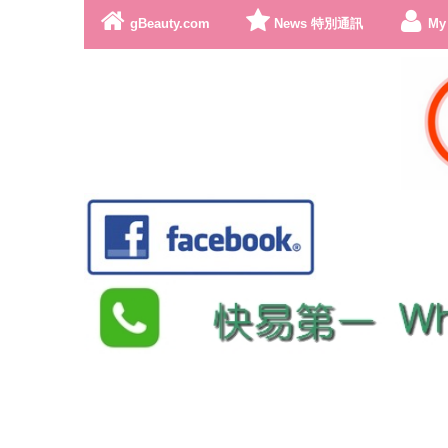
gBeauty.com
News 特別通訊
My
Whats