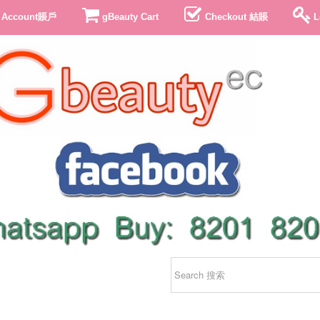
 Account賬戶
gBeauty Cart
Checkout 結賬
L
app: 852-82018201