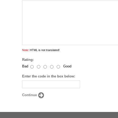
Note:
HTML is not translated!
Rating:
Bad
Good
Enter the code in the box below:
Continue