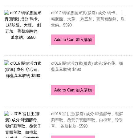
cf017 瑪珈悪魔果實(膠囊) 成分:瑪卡、 L
精胺酸、大蒜、 刺五加、葡萄糖酸鋅、瓜
拿納。$590
Add to Cart 加入購物
cf016 關鍵活力素(膠囊) 成分:穿心蓮、橄
藍葉萃取物 $490
Add to Cart 加入購物
cf015 富甘王(膠囊) 成分:啤酒酵母、朝鮮
薊萃取、桑黃子實體萃取、白樺茸、珍珠
草、 谷胱甘肽. $590