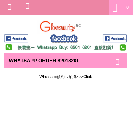
0
WHATSAPP ORDER 82018201
Whatsapp預約itv拍攝>>>Click