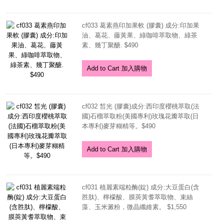
cf033 葛素燕印加果軟 (膠囊) 成分:印加果
油、葛花、藤黃果、綠咖啡萃取物、綠茶
素、幾丁聚醣. $490
Add to Cart 加入購物
cf032 皙光 (膠囊)成分:西印度櫻桃萃取(法
國)石榴萃取粉(美國專利)玫瑰花瓣萃取(日
本專利)麥芽糊精等。$490
Add to Cart 加入購物
cf031 植麗素端粒酶(錠) 成分:大豆蛋白(含
胜肽)、檸檬酸、膜莢黃耆萃取物、束絲
藻、玉米澱粉，微晶纖維素。 $1,550