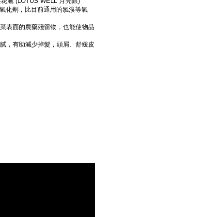
花灑 (LOTUS WELL 月亮銀)
力氧化劑，比目前通用的氯溴等氧
菜表面的農藥殘留物，也能使物品
細膩，有助減少掉髮，頭屑、舒緩皮