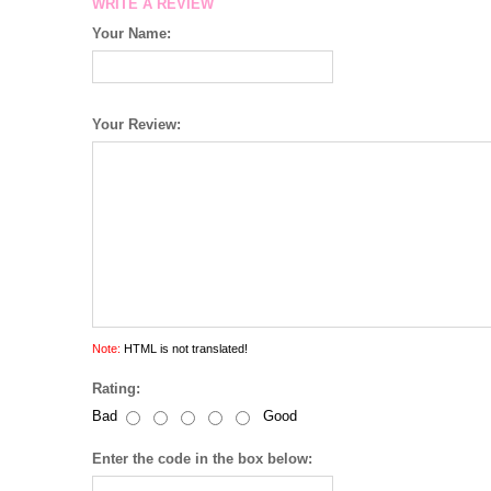
WRITE A REVIEW
Your Name:
Your Review:
Note:
HTML is not translated!
Rating:
Bad
Good
Enter the code in the box below: