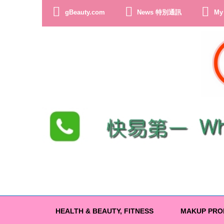
gBeauty.com
News 特別通訊
My
Wha
HEALTH & BEAUTY, FITNESS
MAKUP PRO