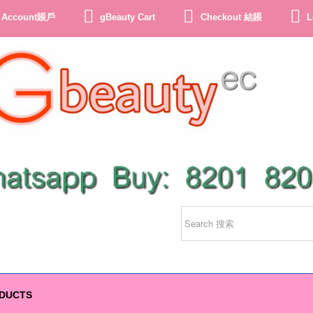
 Account賬戶
gBeauty Cart
Checkout 結賬
L
tsapp: 852-82018201
DUCTS