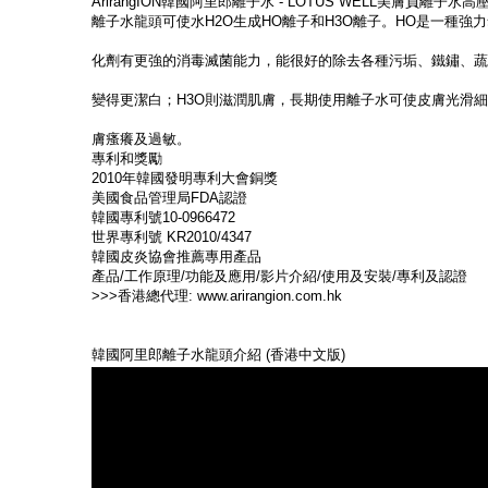
ArirangION韓國阿里郎離子水 - LOTUS WELL美膚負離子水高壓
離子水龍頭可使水H2O生成HO離子和H3O離子。HO是一種強
化劑有更強的消毒滅菌能力，能很好的除去各種污垢、鐵鏽、蔬
變得更潔白；H3O則滋潤肌膚，長期使用離子水可使皮膚光滑
膚瘙癢及過敏。
專利和獎勵
2010年韓國發明專利大會銅獎
美國食品管理局FDA認證
韓國專利號
10-0966472
世界專利號 KR2010/4347
韓國皮炎協會推薦專用產品
產品/工作原理/功能及應用/影片介紹/使用及安裝/專利及認證
>>>香港總代理:
www.arirangion.com.hk
韓國阿里郎離子水龍頭介紹 (香港中文版)